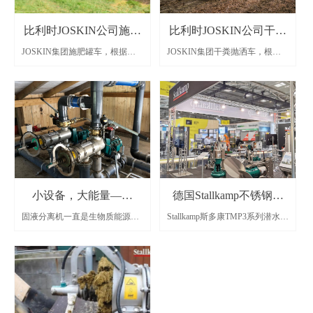
比利时JOSKIN公司施肥
比利时JOSKIN公司干粪
JOSKIN集团施肥罐车，根据用
JOSKIN集团干粪抛洒车，根据
罐车
抛洒车
户需求提供多种选择，采用世界
用户需求与拖拉机功率等提供多
上先进的加工工艺，全系列产品3
种选择，采用世界上先进的加工
年质保。
工艺，全系列产品3年质保。
小设备，大能量——
德国Stallkamp不锈钢潜
固液分离机一直是生物质能源项
Stallkamp斯多康TMP3系列潜水
PSS2.2-400固液分离机
水泵—粪肥泵送专家
目及养殖场必选的物料处理设
泵：电机的壳体采用欧标1.4301
备，无论是前端或后端，将物料
不锈钢板一次冲压成型(相当于中
中的固体和液体分开，是进入下
国的304不锈钢)。在畜牧环保领
一步处理尤为关键的步骤。
域的使用中，优点也更为突出。