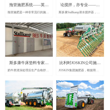
拖管施肥系统——英国
论搅拌，亦专业——潜
拖管施肥是一种非常流行的施肥
斯多康Stallkamp潜水搅拌器，适
Tramspread专业施肥设备
水搅拌器的应用
方式，尤其适合于短时间、大流
用于不同需求领域，总有一款适
量的施肥地区，最大施肥量可达
合您！
300m³/h。适合的施肥地区广，施
肥方式灵活。这种系统的灵活性
和高效性优势得到充分地发挥。
斯多康牛床垫料专家系
比利时JOSKIN公司施肥
奶牛类渣深处理后生产合格舒适
JOSKIN集团施肥器，根据用户
统BES(Bedding Expert
器
的奶牛卧床垫料
需求提供多种选择，采用世界上
先进的加工工艺，全系列产品3年
System)
质保。