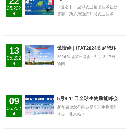
22
2024】--斯多康与您相约曼谷
【曼谷】-- 全球农业领域技术创新
05.202
4
盛宴，斯多康邀您开展农业技术交
流
13
邀请函 | IFAT2024慕尼黑环
博会
2024慕尼黑环博会：5月13-17日，
05.202
4
德国
09
5月9-11日全球生物质能峰会
北京站，斯多康与您不见不
斯多康邀您莅临参观全球生物质能
05.202
散
4
峰会，北京站！