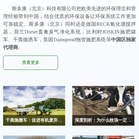
斯多康（北京）科技有限公司把欧美先进的环保理念和管
理经验带到中国，结合优质的环保设备让环保系统工作更加
可靠稳定。斯多康（北京）同时还是德国RECK氧化塘搅拌
器，荷兰Dorset畜禽臭气净化系统，比利时JOSKIN施肥罐
车、干粪抛洒车，英国Tramspread拖管施肥系统等
中国区独家
代理商
。
查看更多
干粪抛撒车：促进有机废弃物的资源化及农业可持续发展
深度剖析：为什么牧场一定要用再生垫料？
JOSKIN干粪抛撒车，实现有机废
为啥牧场一定要用再生牛床垫料？
弃物的资源化利用
一篇文章详细告诉你全部真谛！