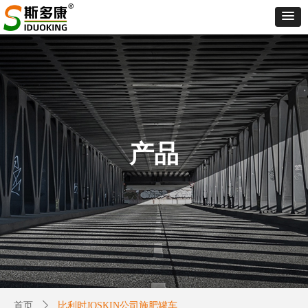
产品
首页
ꄲ
比利时JOSKIN公司施肥罐车