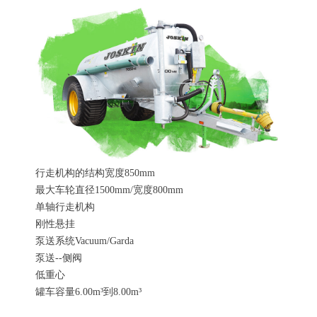
行走机构的结构宽度850mm
最大车轮直径1500mm/宽度800mm
单轴行走机构
刚性悬挂
泵送系统Vacuum/Garda
泵送--侧阀
低重心
罐车容量6.00m³到8.00m³