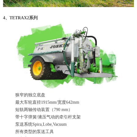
4、TETRAX2系列
狭窄的独立底盘
最大车轮直径1915mm/宽度642mm
短轨两轴传动装置（790 mm）
带十字弹簧/液压气动的牵引杆支架
泵送系统Spira,Lobe,Vacuum
所有类型的泵送工具