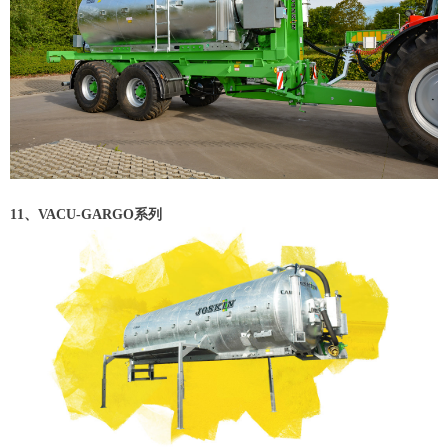
11、VACU-GARGO系列