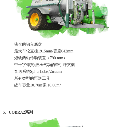
狭窄的独立底盘
最大车轮直径1915mm/宽度642mm
短轨两轴传动装置（790 mm）
带十字弹簧/液压气动的牵引杆支架
泵送系统Spira,Lobe,Vacuum
所有类型的泵送工具
罐车容量10.70m³到16.00m³
5、COBRA2系列