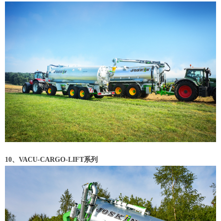
10、VACU-CARGO-LIFT系列